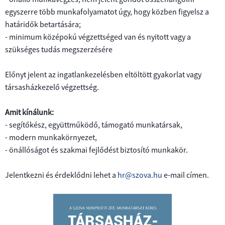
TÓFÜRDŐ
ESZKÖZÖK
egyszerre több munkafolyamatot úgy, hogy közben figyelsz a
ÉRTÉKESÍTÉSÉRE
határidők betartására;
SZÁNKÓPÁLYA
- minimum középokú végzettséged van és nyitott vagy a
MŰJÉGPÁLYA
szükséges tudás megszerzésére
Előnyt jelent az ingatlankezelésben eltöltött gyakorlat vagy
társasházkezelő végzettség.
Amit kínálunk:
- segítőkész, együttműködő, támogató munkatársak,
- modern munkakörnyezet,
- önállóságot és szakmai fejlődést biztosító munkakör.
Jelentkezni és érdeklődni lehet a
hr@szova.hu
e-mail címen.