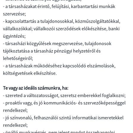
ÜGYINTÉZÉS
- a társasházakat érintő, felújítási, karbantartási munkák
szervezése;
ÚJRAHASZNÁLATI
ÁLTALÁNOS
I.
TÁRSASHÁZKEZELÉS
KÖZBESZERZÉS
- kapcsolattartás a tulajdonosokkal, közműszolgáltatókkal,
KÖZPONT
INFORMÁCIÓK
SZERVEZETI,
SZEMÉLYZETI
vállalkozókkal; vállalkozói szerződések előkészítése, banki
ÁLTALÁNOS
Ajánlattételi
BÉRLEMÉNYKEZELÉS
PÁLYÁZATOK
ADATOK
TÉLI
PARKOLÁSI
ügyintézés;
INFORMÁCIÓK
felhívások
SÍKOSSÁGMENTESÍTÉS
ÖVEZETEK
- társasházi közgyűlések megszervezése, tulajdonosok
II.
ÁLTALÁNOS
PÁLYÁZATI
ENERGETIKA
LÉTESÍTMÉNY-
tájékoztatása a társasház pénzügyi helyzetéről és
AJÁNLATKÉRÉS
Közbeszerzési
TEVÉKENYSÉGRE,
MAGÁNPARKOLÓK
INFORMÁCIÓK
FELHÍVÁS
ÜZEMELTETÉS
lehetőségeiről;
TÁRSASHÁZI
terv
MŰKÖDÉSRE
VENDÉGLÁTÓ
ADATKEZELÉSI
KÖZÖS
- a társasházak működéséhez kapcsolódó elszámolások,
VONATKOZÓ
EGYSÉGEK
KAPCSOLÓDÓ
LAKÁSCSERE
TÁJÉKOZTATÓ
KÉPVISELET
Közbeszerzési
költségvetések elkészítése.
RÖVID
ADATOK
ÜZEMELTETÉSÉRE
DOKUMENTUMOK
DOKUMENTUMOK
ELLÁTÁSÁRA
eljárások
ISMERTETŐ
KAPCSOLÓDÓ
Te vagy az ideális számunkra, ha:
III.
PÁLYÁZATI
DOKUMENTUMOK,
Statisztikai
SCHAEFFLER
GAZDÁLKODÁSI
- szereted a változatosságot, szeretsz emberekkel foglalkozni;
FELHÍVÁS
TÁJÉKOZTATÓK,
összegzés
ARÉNA
ADATOK
INGATLAN
FELHÍVÁSOK
- proaktív vagy, és jó kommunikációs- és szervezőképességgel
SAVARIA
ÉRTÉKESÍTÉSÉRE
rendelkezel;
- jó színvonalú, felhasználói szintű informatikai ismeretekkel
KALANDVÁROS
AJÁNLATI
rendelkezel;
FELHÍVÁS
- önálló munkavégzés, nem jelent gondot összehangolni