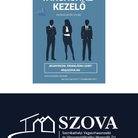
+36
94
900
450
titkarsag@szova.hu