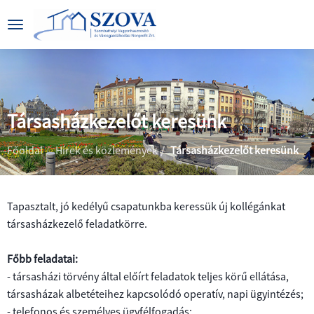
Társasházkezelőt keresünk
|
|
Főoldal
Hírek és közlemények
Társasházkezelőt keresünk
Tapasztalt, jó kedélyű csapatunkba keressük új kollégánkat
társasházkezelő feladatkörre.
BEMUTATKOZÁS
Főbb feladatai:
CÉGADATOK
ÁLTALÁNOS
- társasházi törvény által előírt feladatok teljes körű ellátása,
INFORMÁCIÓK
társasházak albetéteihez kapcsolódó operatív, napi ügyintézés;
KÖZÉRDEKŰ
- telefonos és személyes ügyfélfogadás;
PARKOLÁS
ADATOK