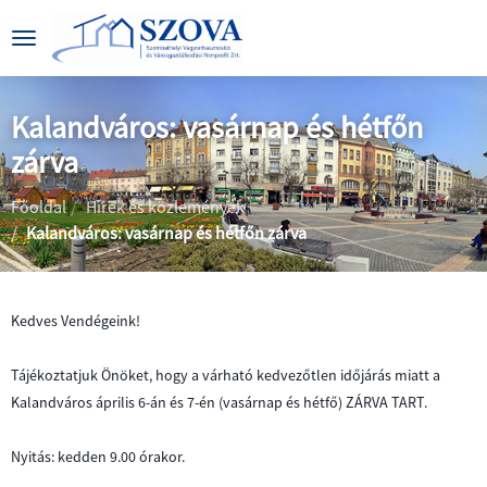
Kalandváros: vasárnap és hétfőn
zárva
|
|
Főoldal
Hírek és közlemények
Kalandváros: vasárnap és hétfőn zárva
Kedves Vendégeink!
BEMUTATKOZÁS
Tájékoztatjuk Önöket, hogy a várható kedvezőtlen időjárás miatt a
Kalandváros április 6-án és 7-én (vasárnap és hétfő) ZÁRVA TART.
CÉGADATOK
ÁLTALÁNOS
INFORMÁCIÓK
Nyitás: kedden 9.00 órakor.
KÖZÉRDEKŰ
PARKOLÁS
ADATOK