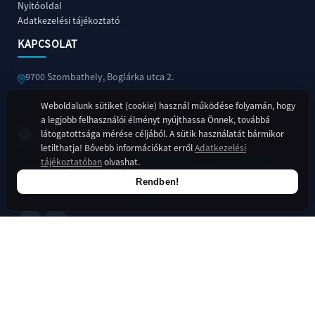
Nyitóoldal
Adatkezelési tájékoztató
KAPCSOLAT
9700 Szombathely, Boglárka utca 2.
+36 94 900 450
Weboldalunk sütiket (cookie) használ működése folyamán, hogy
titkarsag@szova.hu
a legjobb felhasználói élményt nyújthassa Önnek, továbbá
🍪
látogatottsága mérése céljából. A sütik használatát bármikor
KÖZÖSSÉGI MÉDIA
+36
letilthatja! Bővebb információkat erről
Adatkezelési
94
tájékoztatóban
olvashat.
Kövessen minket online felületeinken is a legfrissebb
900
Rendben!
hírekért és információkért!
450
titkarsag@szova.hu
Copyright © 2026 SZOVA Szombathelyi Vagyonhasznosító és
Városgazdálkodási Nonprofit Zrt.. Minden jog fenntartva. –
Adatvédelem
–
Created with
♥
by
YSOLUTIONS