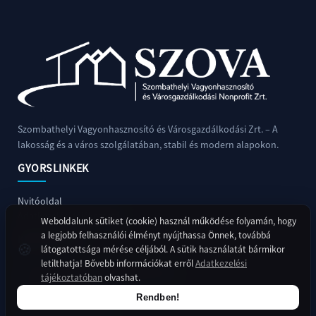
TÓFÜRDŐ
ESZKÖZÖK
ÉRTÉKESÍTÉSÉRE
SZÁNKÓPÁLYA
MŰJÉGPÁLYA
Szombathelyi Vagyonhasznosító és Városgazdálkodási Zrt. – A
lakosság és a város szolgálatában, stabil és modern alapokon.
GYORSLINKEK
Nyitóoldal
Adatkezelési tájékoztató
Weboldalunk sütiket (cookie) használ működése folyamán, hogy
a legjobb felhasználói élményt nyújthassa Önnek, továbbá
KAPCSOLAT
🍪
látogatottsága mérése céljából. A sütik használatát bármikor
letilthatja! Bővebb információkat erről
Adatkezelési
9700 Szombathely, Boglárka utca 2.
tájékoztatóban
olvashat.
+36 94 900 450
Rendben!
titkarsag@szova.hu