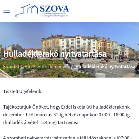
Hulladéklerakó nyitvatartása
|
|
Főoldal
Hírek és közlemények
Hulladéklerakó nyitvatartása
Tisztelt Ügyfeleink!
BEMUTATKOZÁS
Tájékoztatjuk Önöket, hogy Erdei Iskola úti hulladéklerakónk
december 1-től március 31-ig hétköznapokon 07:00 - 16:00-ig
CÉGADATOK
ÁLTALÁNOS
(hulladék átvétel 15:45-ig) tart nyitva.
INFORMÁCIÓK
KÖZÉRDEKŰ
A szombati nyitvatartás változatlan a téli időszakban is (07:00 -
PARKOLÁS
ADATOK