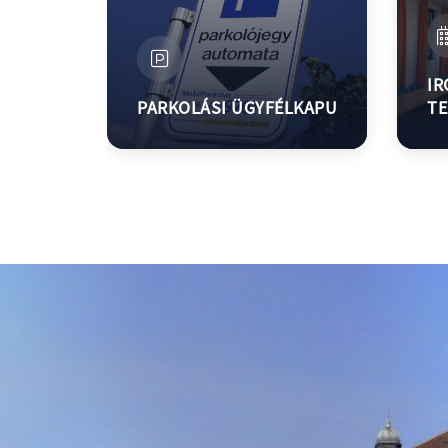
MŰJÉGPÁLYA
IR
PARKOLÁSI ÜGYFÉLKAPU
TE