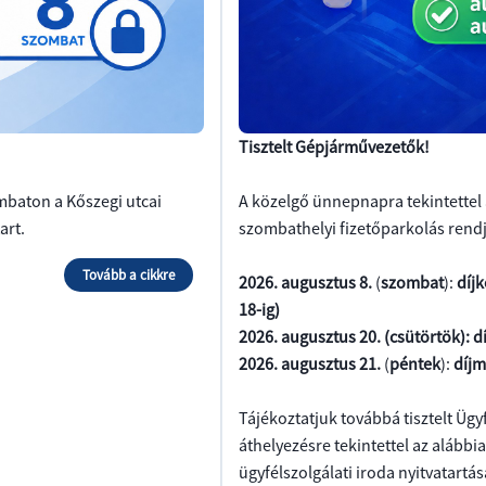
Tisztelt Gépjárművezetők!
baton a Kőszegi utcai 
A közelgő ünnepnapra tekintettel 
art.
szombathelyi fizetőparkolás rendj
Tovább a cikkre
2026. augusztus 8.
(
szombat
):
díjk
18-ig)
2026. augusztus 20. (csütörtök): 
2026. augusztus 21.
(
péntek
):
díjm
Tájékoztatjuk továbbá tisztelt Üg
áthelyezésre tekintettel az alábbi
ügyfélszolgálati iroda nyitvatartás