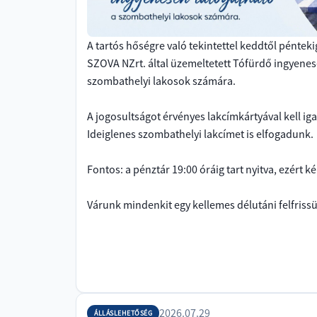
A tartós hőségre való tekintettel keddtől pénteki
SZOVA NZrt. által üzemeltetett Tófürdő ingyenes
szombathelyi lakosok számára.
A jogosultságot érvényes lakcímkártyával kell iga
Ideiglenes szombathelyi lakcímet is elfogadunk.
Fontos: a pénztár 19:00 óráig tart nyitva, ezért 
Várunk mindenkit egy kellemes délutáni felfrissü
2026.07.29
ÁLLÁSLEHETŐSÉG