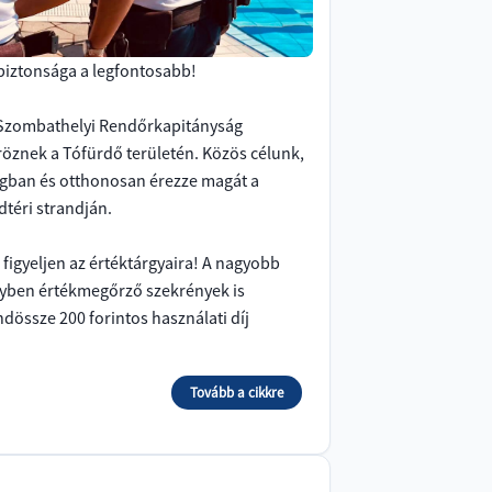
iztonsága a legfontosabb!
a Szombathelyi Rendőrkapitányság
röznek a Tófürdő területén. Közös célunk,
gban és otthonosan érezze magát a
téri strandján.
figyeljen az értéktárgyaira! A nagyobb
nyben értékmegőrző szekrények is
dössze 200 forintos használati díj
Tovább a cikkre