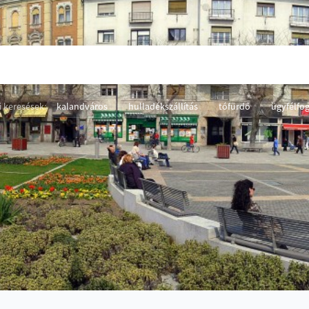
 keresések:
kalandváros
hulladékszállítás
tófürdő
ügyfélfo