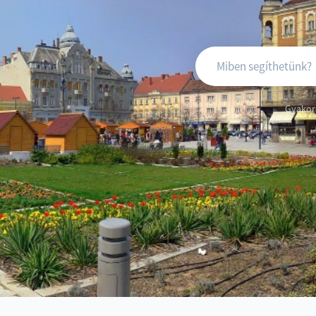
+36
Gyakori
94
900
450
titkarsag@szova.hu