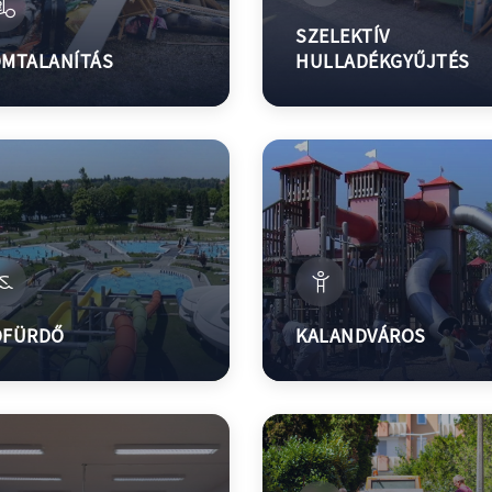
SZELEKTÍV
MTALANÍTÁS
HULLADÉKGYŰJTÉS
ÓFÜRDŐ
KALANDVÁROS