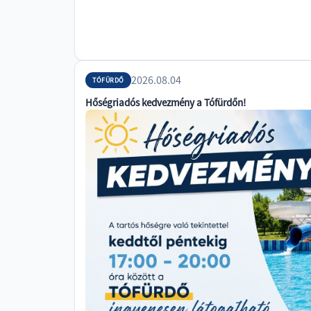
2026.08.04
TÓFÜRDŐ
Hőségriadós kedvezmény a Tófürdőn!