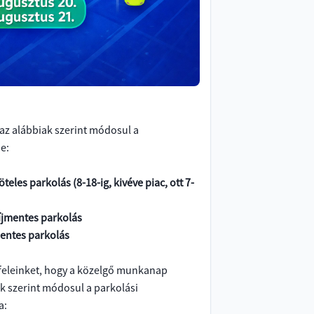
az alábbiak szerint módosul a
e:
öteles parkolás (8-18-ig, kivéve piac, ott 7-
díjmentes parkolás
entes parkolás
yfeleinket, hogy a közelgő munkanap
ak szerint módosul a parkolási
a: