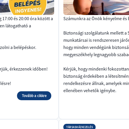
g 17:00 és 20:00 óra között a
Számunkra az Önök kényelme és b
en látogatható a
Biztonsági szolgálatunk mellett 
munkatársai is rendszeresen járő
zolni a belépéskor.
hogy minden vendégünk biztonsá
megyeszékhely legnagyobb szabad
kérjük, érkezzenek időben!
Kérjük, hogy mindenki fokozottan 
biztonság érdekében a létesítmé
lésre!
rendelkezésre állnak, amelyek min
ellenében vehetők igénybe.
Tovább a cikkre
TÁRSASHÁZKEZELÉS