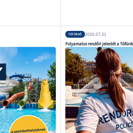
2026.07.31
TÓFÜRDŐ
Folyamatos rendőri jelenlét a Tófürd