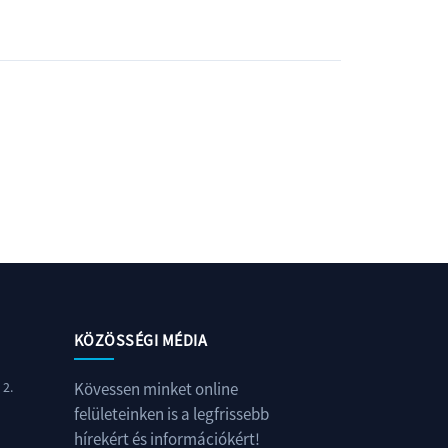
KÖZÖSSÉGI MÉDIA
 2.
Kövessen minket online
felületeinken is a legfrissebb
hírekért és információkért!