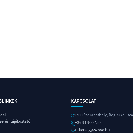
SLINKEK
KAPCSOLAT
ldal
9700 Szombathely, Boglárka utca
elési tájékoztató
+36 94 900 450
titkarsag@szova.hu