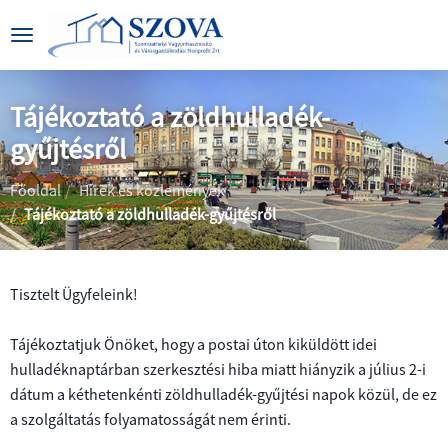
Tájékoztató a zöldhulladék-
gyűjtésről
|
|
Főoldal
Hírek és közlemények
Tájékoztató a zöldhulladék-gyűjtésről
Tisztelt Ügyfeleink!
BEMUTATKOZÁS
Tájékoztatjuk Önöket, hogy a postai úton kiküldött idei
hulladéknaptárban szerkesztési hiba miatt hiányzik a július 2-i
CÉGADATOK
ÁLTALÁNOS
dátum a kéthetenkénti zöldhulladék-gyűjtési napok közül, de ez
INFORMÁCIÓK
a szolgáltatás folyamatosságát nem érinti.
KÖZÉRDEKŰ
PARKOLÁS
ADATOK