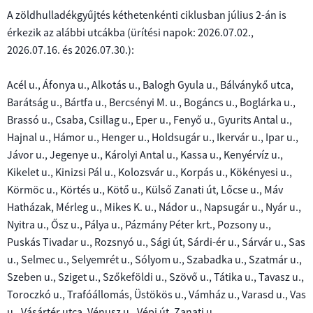
ÜGYINTÉZÉS
A zöldhulladékgyűjtés kéthetenkénti ciklusban július 2-án is
érkezik az alábbi utcákba (ü
rítési napok: 2026.07.02.,
ÚJRAHASZNÁLATI
ÁLTALÁNOS
I.
TÁRSASHÁZKEZELÉS
KÖZBESZERZÉS
2026.07.16. és 2026.07.30.
KÖZPONT
):
INFORMÁCIÓK
SZERVEZETI,
SZEMÉLYZETI
ÁLTALÁNOS
Ajánlattételi
BÉRLEMÉNYKEZELÉS
PÁLYÁZATOK
ADATOK
TÉLI
PARKOLÁSI
Acél u., Áfonya u., Alkotás u., Balogh Gyula u., Bálványkő utca,
INFORMÁCIÓK
felhívások
SÍKOSSÁGMENTESÍTÉS
ÖVEZETEK
Barátság u., Bártfa u., Bercsényi M. u., Bogáncs u., Boglárka u.,
II.
ÁLTALÁNOS
PÁLYÁZATI
ENERGETIKA
LÉTESÍTMÉNY-
Brassó u., Csaba, Csillag u., Eper u., Fenyő u., Gyurits Antal u.,
AJÁNLATKÉRÉS
Közbeszerzési
TEVÉKENYSÉGRE,
MAGÁNPARKOLÓK
INFORMÁCIÓK
FELHÍVÁS
ÜZEMELTETÉS
Hajnal u., Hámor u., Henger u., Holdsugár u., Ikervár u., Ipar u.,
TÁRSASHÁZI
terv
MŰKÖDÉSRE
VENDÉGLÁTÓ
ADATKEZELÉSI
KÖZÖS
Jávor u., Jegenye u., Károlyi Antal u., Kassa u., Kenyérvíz u.,
VONATKOZÓ
EGYSÉGEK
KAPCSOLÓDÓ
LAKÁSCSERE
TÁJÉKOZTATÓ
KÉPVISELET
Közbeszerzési
Kikelet u., Kinizsi Pál u., Kolozsvár u., Korpás u., Kökényesi u.,
RÖVID
ADATOK
ÜZEMELTETÉSÉRE
DOKUMENTUMOK
DOKUMENTUMOK
ELLÁTÁSÁRA
eljárások
ISMERTETŐ
Körmöc u., Körtés u., Kötő u., Külső Zanati út, Lőcse u., Máv
KAPCSOLÓDÓ
Hatházak, Mérleg u., Mikes K. u., Nádor u., Napsugár u., Nyár u.,
III.
PÁLYÁZATI
DOKUMENTUMOK,
Statisztikai
SCHAEFFLER
GAZDÁLKODÁSI
Nyitra u., Ősz u., Pálya u., Pázmány Péter krt., Pozsony u.,
FELHÍVÁS
TÁJÉKOZTATÓK,
összegzés
ARÉNA
ADATOK
INGATLAN
FELHÍVÁSOK
Puskás Tivadar u., Rozsnyó u., Sági út, Sárdi-ér u., Sárvár u., Sas
SAVARIA
ÉRTÉKESÍTÉSÉRE
u., Selmec u., Selyemrét u., Sólyom u., Szabadka u., Szatmár u.,
Szeben u., Sziget u., Szőkeföldi u., Szövő u., Tátika u., Tavasz u.,
KALANDVÁROS
AJÁNLATI
Toroczkó u., Trafóállomás, Üstökös u., Vámház u., Varasd u., Vas
FELHÍVÁS
u., Vásártér utca, Vénusz u., Vépi út, Zanati u.