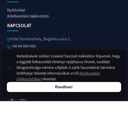
Nyitóoldal
Adatkezelési tájékoztató
KAPCSOLAT
9700 Szombathely, Boglárka utca 2.
+36 94 900 450
titkarsag@szova.hu
Weboldalunk sütiket (cookie) használ működése folyamán, hogy
+36
a legjobb felhasználói élményt nyújthassa Önnek, továbbá
KÖZÖSSÉGI MÉDIA
94
🍪
látogatottsága mérése céljából. A sütik használatát bármikor
900
letilthatja! Bővebb információkat erről
Adatkezelési
450
Kövessen minket online felületeinken is a legfrissebb
tájékoztatóban
olvashat.
titkarsag@szova.hu
hírekért és információkért!
Rendben!
Copyright © 2026 SZOVA Szombathelyi Vagyonhasznosító és