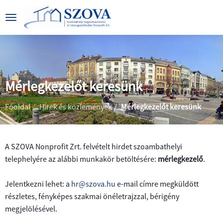
Mérlegkezelőt keresünk
|
|
Főoldal
Hírek és közlemények
Mérlegkezelőt keresünk
A SZOVA Nonprofit Zrt. felvételt hirdet szoambathelyi
telephelyére az alábbi munkakör betöltésére:
mérlegkezelő
.
BEMUTATKOZÁS
Jelentkezni lehet: a
hr@szova.hu
e-mail címre megküldött
CÉGADATOK
ÁLTALÁNOS
részletes, fényképes szakmai önéletrajzzal, bérigény
INFORMÁCIÓK
megjelölésével.
KÖZÉRDEKŰ
PARKOLÁS
ADATOK